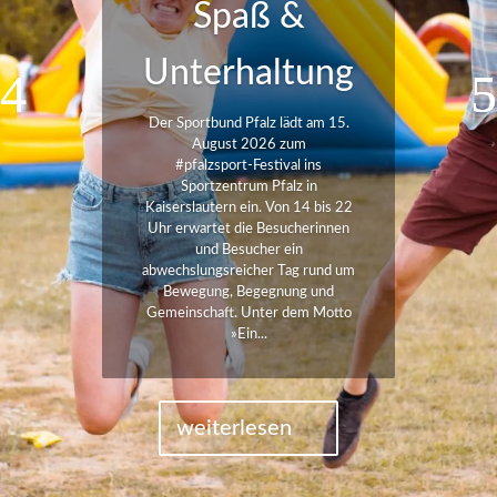
Spaß &
Unterhaltung
Der Sportbund Pfalz lädt am 15.
August 2026 zum
#pfalzsport‑Festival ins
Sportzentrum Pfalz in
Kaiserslautern ein. Von 14 bis 22
Uhr erwartet die Besucherinnen
und Besucher ein
abwechslungsreicher Tag rund um
Bewegung, Begegnung und
Gemeinschaft. Unter dem Motto
»Ein...
weiterlesen